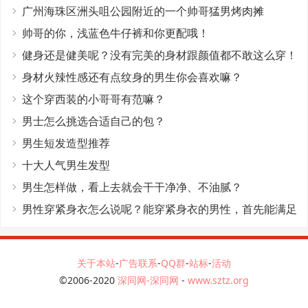
广州海珠区洲头咀公园附近的一个帅哥猛男烤肉摊
帅哥的你，浅蓝色牛仔裤和你更配哦！
健身还是健美呢？没有完美的身材跟颜值都不敢这么穿！
身材火辣性感还有点纹身的男生你会喜欢嘛？
这个穿西装的小哥哥有范嘛？
男士怎么挑选合适自己的包？
男生短发造型推荐
十大人气男生发型
男生怎样做，看上去就会干干净净、不油腻？
男性穿紧身衣怎么说呢？能穿紧身衣的男性，首先能满足
这4个条件
关于本站
-
广告联系
-
QQ群
-
站标
-
活动
©2006-2020
深同网-深同网
-
www.sztz.org