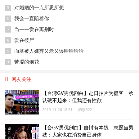
对婚姻的一点所思所想
5
我会一直陪着你
6
当——爱在离别时
7
爱在彼岸
8
面基被人嫌弃又老又矮哈哈哈哈
9
苦涩的烟花
10
网友关注
【台湾GV男优剖白】赴日拍片为搵客 承
认硬不起来：但我还有性欲
2019-11-26 18:51
阅读522
【台GV男优剖白】自忖有本钱 志愿当男
妓：大家也在消费自己身体