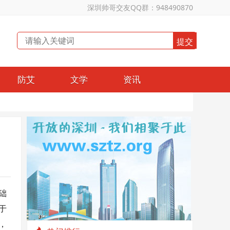
深圳帅哥交友QQ群：948490870
防艾
文学
资讯
础
于
，