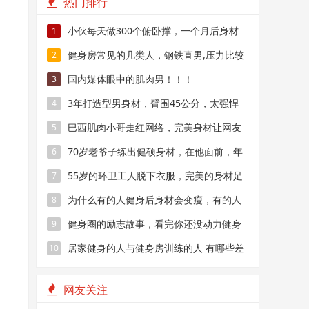
热门排行
小伙每天做300个俯卧撑，一个月后身材
1
变成这样？
健身房常见的几类人，钢铁直男,压力比较
2
大的中年人等
国内媒体眼中的肌肉男！！！
3
3年打造型男身材，臂围45公分，太强悍
4
了
巴西肌肉小哥走红网络，完美身材让网友
5
大呼：酸了！
70岁老爷子练出健硕身材，在他面前，年
6
龄真的只是数字
55岁的环卫工人脱下衣服，完美的身材足
7
以让年轻人羞愧的低头
为什么有的人健身后身材会变瘦，有的人
8
健身后却越来越“胖”？
健身圈的励志故事，看完你还没动力健身
9
吗？
居家健身的人与健身房训练的人 有哪些差
10
距？
网友关注