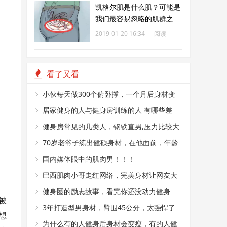
凯格尔肌是什么肌？可能是
我们最容易忽略的肌群之
一！
2019-01-20 16:34
阅读
176
看了又看
小伙每天做300个俯卧撑，一个月后身材变
成这样？
居家健身的人与健身房训练的人 有哪些差
距？
健身房常见的几类人，钢铁直男,压力比较大
的中年人等
70岁老爷子练出健硕身材，在他面前，年龄
真的只是数字
国内媒体眼中的肌肉男！！！
巴西肌肉小哥走红网络，完美身材让网友大
呼：酸了！
健身圈的励志故事，看完你还没动力健身
被
吗？
3年打造型男身材，臂围45公分，太强悍了
想
为什么有的人健身后身材会变瘦，有的人健