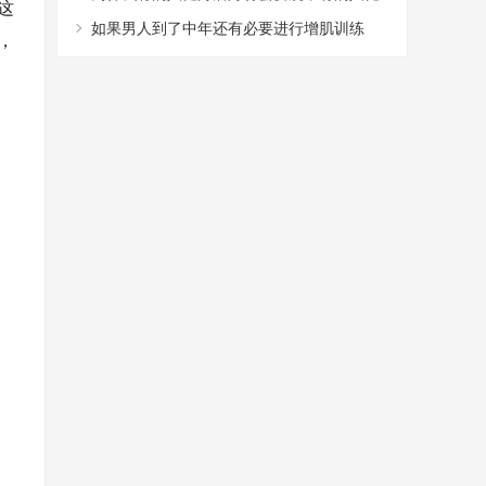
这
身后却越来越“胖”？
如果男人到了中年还有必要进行增肌训练
，
吗？