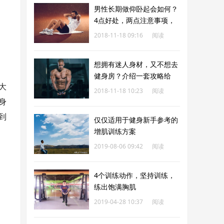
男性长期做仰卧起会如何？
4点好处，两点注意事项，
你都知道吗？
2018-11-18 09:16
阅读
168
想拥有迷人身材，又不想去
健身房？介绍一套攻略给
大
你！
2018-11-18 10:23
阅读
身
169
到
仅仅适用于健身新手参考的
增肌训练方案
2019-08-06 09:42
阅读
173
4个训练动作，坚持训练，
练出饱满胸肌
2019-04-28 10:37
阅读
174